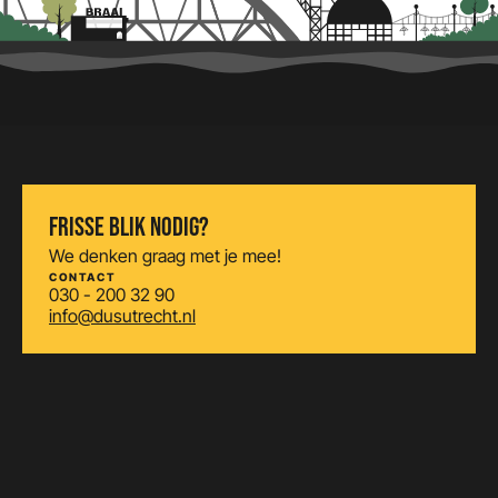
FRISSE BLIK NODIG?
We denken graag met je mee!
CONTACT
030 - 200 32 90
info@dusutrecht.nl